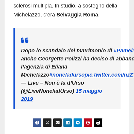
sclerosi multipla. In studio, a sostegno della
Michelazzo, c’era
Selvaggia Roma
.
Dopo lo scandalo del matrimonio di
#Pamela
anche Georgette Polizzi ha deciso di abban
l’agenzia di Eliana
Michelazzo
#noneladurso
pic.twitter.com/nz
— Live – Non è la d’Urso
(@LiveNoneladUrso)
15 maggio
2019