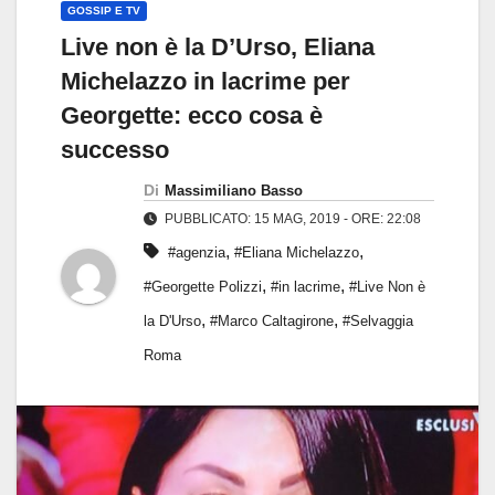
GOSSIP E TV
Live non è la D’Urso, Eliana
Michelazzo in lacrime per
Georgette: ecco cosa è
successo
Di
Massimiliano Basso
PUBBLICATO: 15 MAG, 2019 - ORE: 22:08
,
,
#agenzia
#Eliana Michelazzo
,
,
#Georgette Polizzi
#in lacrime
#Live Non è
,
,
la D'Urso
#Marco Caltagirone
#Selvaggia
Roma