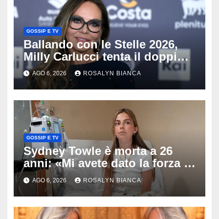
GOSSIP E TV
Ballando con le Stelle 2026,
Milly Carlucci tenta il doppio
colpo: tra i papabili Ornella
AGO 6, 2026
ROSALYN BIANCA
Muti e Monica Guerritore
GOSSIP E TV
Sydney Towle è morta a 26
anni: «Mi avete dato la forza di
andare avanti», l’ultimo
AGO 6, 2026
ROSALYN BIANCA
messaggio dell’influencer
commuove i fan