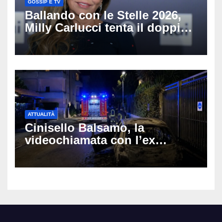
GOSSIP E TV
Ballando con le Stelle 2026,
Milly Carlucci tenta il doppio
colpo: tra i papabili Ornella
Muti e Monica Guerritore
ATTUALITÀ
Cinisello Balsamo, la
videochiamata con l’ex
fidanzata e il dramma: 35enne
lotta tra la vita e la morte