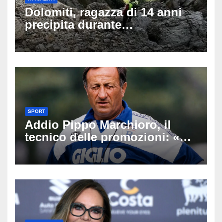
Dolomiti, ragazza di 14 anni
precipita durante
un’escursione: tragedia sul
Latemar davanti alla famiglia
SPORT
Addio Pippo Marchioro, il
tecnico delle promozioni: «Ha
scritto pagine indimenticabili
del nostro calcio»