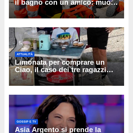
il bagno con un amico: muore
a 19 anni dopo 45 minuti di
disperati tentativi di
rianimazione
ATTUALITÀ
Limonata per comprare un
Ciao, il caso dei tre ragazzi
divide l’Italia: Fedriga li invita
in Regione, Vannacci li
difende
GOSSIP E TV
Asia Argento si prende la