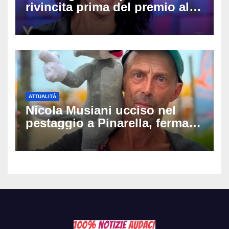
rivincita prima del premio alla
carriera: «Mi chiamano
raccomandata e cagna»
ATTUALITÀ
Nicola Musiani ucciso nel
pestaggio a Pinarella, fermati
quattro giovani: la svolta
dopo video, intercettazioni e
pedinamenti