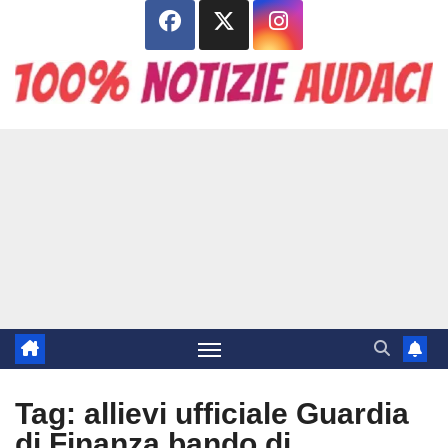
Salta
al
contenuto
Tag:
allievi ufficiale Guardia
di Finanza bando di