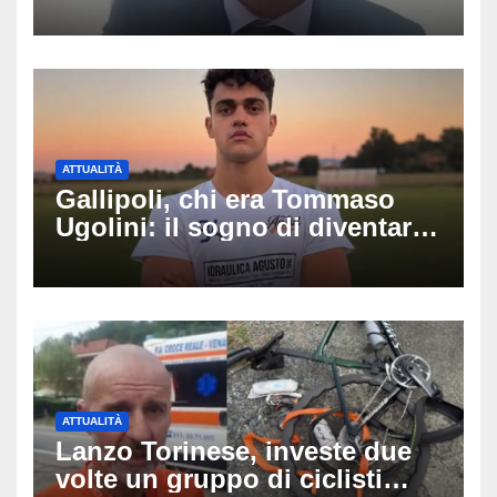
luminarie della festa: chi era
Fabio Calabrò e cosa è
successo
ATTUALITÀ
Gallipoli, chi era Tommaso
Ugolini: il sogno di diventare
medico e la fascia da
capitano, il dolore di Bologna
per il 19enne morto in mare
ATTUALITÀ
Lanzo Torinese, investe due
volte un gruppo di ciclisti