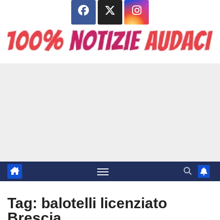
Salta
al
contenuto
Tag:
balotelli licenziato
Brescia