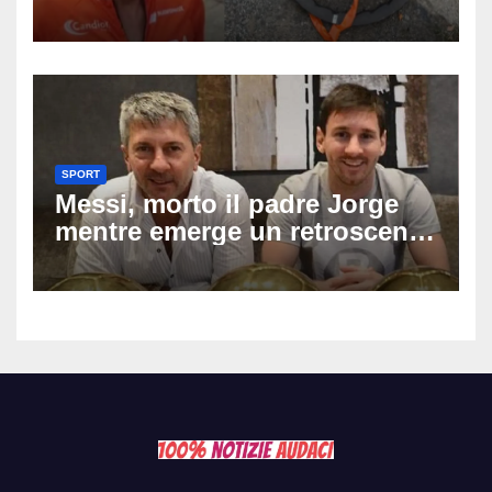
dopo una lite: arrestato
73enne, il racconto choc di un
ferito
SPORT
Messi, morto il padre Jorge
mentre emerge un retroscena
choc: le minacce di morte al
fuoriclasse durante i Mondiali