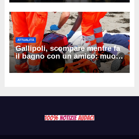
ATTUALITÀ
Gallipoli, scompare mentre fa
il bagno con un amico: muore
a 19 anni dopo 45 minuti di
disperati tentativi di
rianimazione