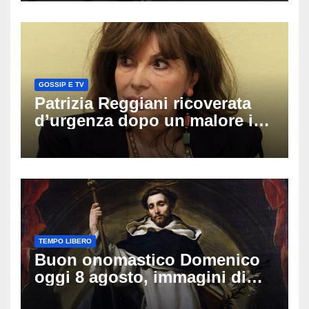
GOSSIP E TV
Patrizia Reggiani ricoverata
d’urgenza dopo un malore in
vacanza: come sta oggi l’ex
Lady Gucci
TEMPO LIBERO
Buon onomastico Domenico
oggi 8 agosto, immagini di
auguri da condividere