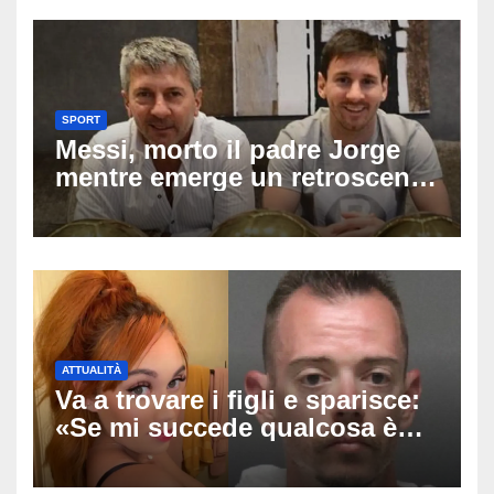
SPORT
Messi, morto il padre Jorge
mentre emerge un retroscena
choc: le minacce di morte al
fuoriclasse durante i Mondiali
ATTUALITÀ
Va a trovare i figli e sparisce:
«Se mi succede qualcosa è
stato lui», Tatiana McIntyre
trovata morta a Fresno