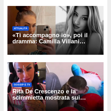
ATTUALITÀ
«Ti accompagno io», poi il
dramma: Camilla Villani
muore a 20 anni dopo lo
schianto contro un muro,
cosa è successo
GOSSIP E TV
Rita De Crescenzo e la
scimmietta mostrata sui
social: scattano esposti, cosa
rischia l’influencer