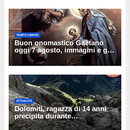
TEMPO LIBERO
Buon onomastico Gaetano
oggi 7 agosto, immagini e gif
di auguri da condividere sui
social
ATTUALITÀ
Dolomiti, ragazza di 14 anni
precipita durante
un’escursione: tragedia sul