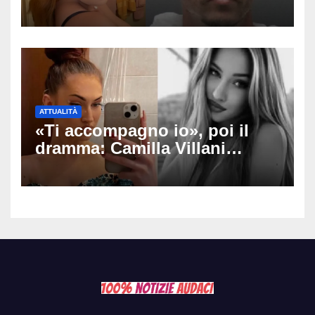
stato lui», Tatiana McIntyre
trovata morta a Fresno
ATTUALITÀ
«Ti accompagno io», poi il
dramma: Camilla Villani
muore a 20 anni dopo lo
schianto contro un muro,
cosa è successo