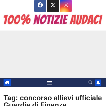
Salta
al
contenuto
Tag:
concorso allievi ufficiale
Guardia di Finanza