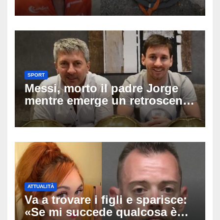
dopo una lite: arrestato
73enne, il racconto choc di un
ferito
SPORT
Messi, morto il padre Jorge
mentre emerge un retroscena
choc: le minacce di morte al
fuoriclasse durante i Mondiali
ATTUALITÀ
Va a trovare i figli e sparisce:
«Se mi succede qualcosa è