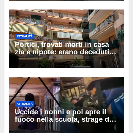
ATTUALITÀ
Portici, trovati morti in casa
zia e nipote: erano deceduti
da giorni, il caldo tra le
ipotesi al vaglio
ATTUALITÀ
Uccide i nonni e poi apre il
fuoco nella scuola, strage di
insegnanti: il possibile