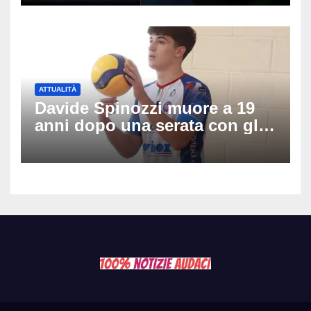
movente dietro il massacro in
Thailandia
ATTUALITÀ
Davide Spinozzi muore a 19
anni dopo una serata con gli
amici: il mistero dello
schianto senza frenata