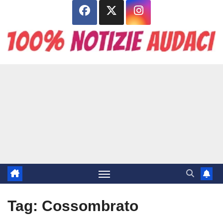
Salta
al
contenuto
Tag:
Cossombrato