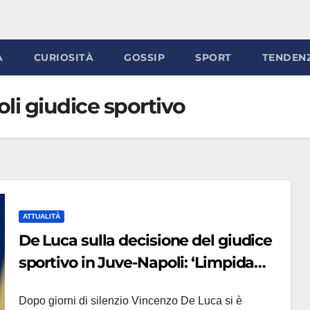
À
CURIOSITÀ
GOSSIP
SPORT
TENDEN
i giudice sportivo
ATTUALITÀ
De Luca sulla decisione del giudice
sportivo in Juve-Napoli: ‘Limpida
come una scodella di bagna cauda’
Dopo giorni di silenzio Vincenzo De Luca si è