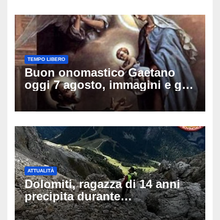
TEMPO LIBERO
Buon onomastico Gaetano
oggi 7 agosto, immagini e gif
di auguri da condividere sui
social
ATTUALITÀ
Dolomiti, ragazza di 14 anni
precipita durante
un’escursione: tragedia sul