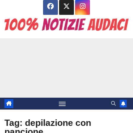
Salta
al
contenuto
Tag:
depilazione con
pancione