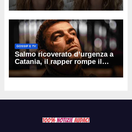
mio ex voleva che mi rifacessi
il seno». Poi svela i ritocchi di
cui si è pentita
GOSSIP E TV
Salmo ricoverato d’urgenza a
Catania, il rapper rompe il
silenzio dopo la notte in
ospedale: come sta e cosa
succede al tour