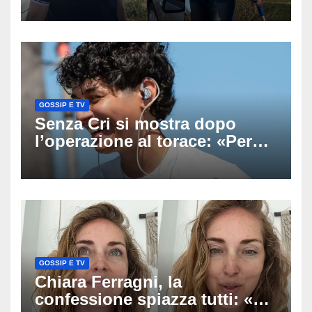
ricerche: il giallo dell’80enne
scomparso dopo essere
uscito dall’Inps a Grosseto
GOSSIP E TV
Senza Cri si mostra dopo
l’operazione al torace: «Per
anni mi sentivo in trappola», il
racconto sul difficile percorso
verso la serenità
GOSSIP E TV
Chiara Ferragni, la
confessione spiazza tutti: «Un