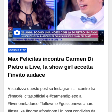
GOSSIP E TV
Max Felicitas incontra Carmen Di
Pietro a Live, la show girl accetta
l’invito audace
Visualizza questo post su Instagram L’incontro tra
@maxfelicitas.official e #carmendipietro a
#livenoneladurso #followme #gossipnews #hard
#instalike #porno #foodporn Un post condiviso da