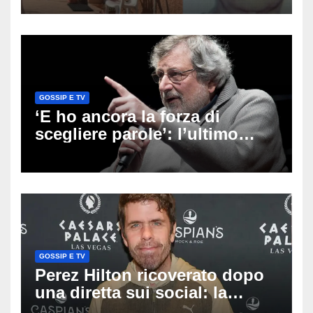
che ha ucciso la nonna ad
Altino
GOSSIP E TV
‘E ho ancora la forza di
scegliere parole’: l’ultimo
viaggio di Francesco Guccini,
i fan in pellegrinaggio a
Pavana
GOSSIP E TV
Perez Hilton ricoverato dopo
una diretta sui social: la
famiglia rompe il silenzio