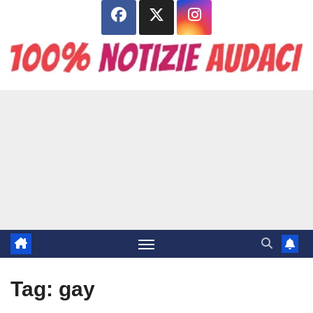
Salta
al
contenuto
Tag:
gay