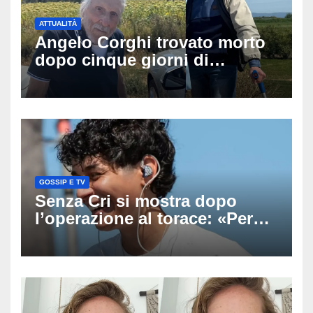
ATTUALITÀ
Angelo Corghi trovato morto
dopo cinque giorni di
ricerche: il giallo dell’80enne
scomparso dopo essere
uscito dall’Inps a Grosseto
GOSSIP E TV
Senza Cri si mostra dopo
l’operazione al torace: «Per
anni mi sentivo in trappola», il
racconto sul difficile percorso
verso la serenità