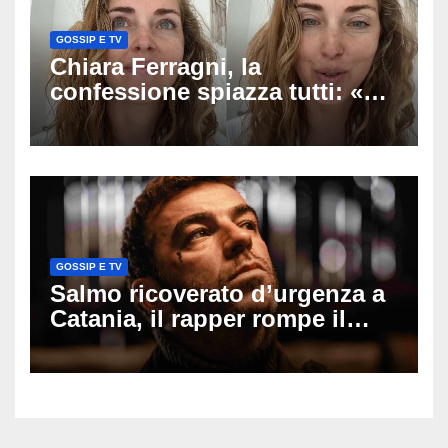
GOSSIP E TV
Chiara Ferragni, la
confessione spiazza tutti: «Un
mio ex voleva che mi rifacessi
il seno». Poi svela i ritocchi di
cui si è pentita
GOSSIP E TV
Salmo ricoverato d’urgenza a
Catania, il rapper rompe il
silenzio dopo la notte in
ospedale: come sta e cosa
succede al tour