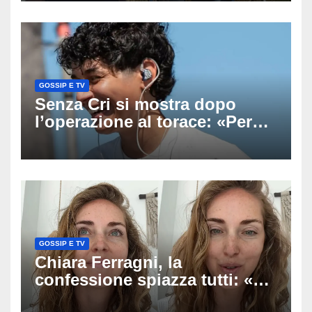
uscito dall’Inps a Grosseto
GOSSIP E TV
Senza Cri si mostra dopo
l’operazione al torace: «Per
anni mi sentivo in trappola», il
racconto sul difficile percorso
verso la serenità
GOSSIP E TV
Chiara Ferragni, la
confessione spiazza tutti: «Un
mio ex voleva che mi rifacessi