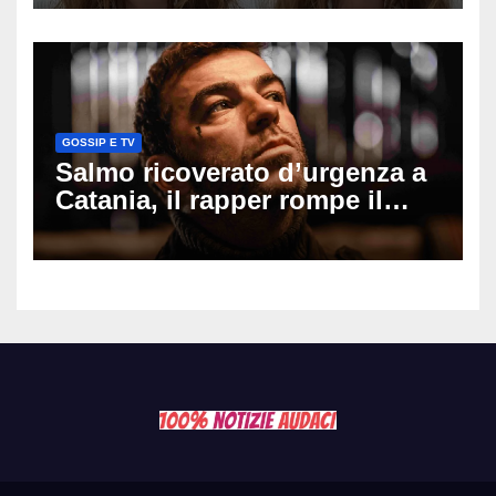
il seno». Poi svela i ritocchi di
cui si è pentita
GOSSIP E TV
Salmo ricoverato d’urgenza a
Catania, il rapper rompe il
silenzio dopo la notte in
ospedale: come sta e cosa
succede al tour