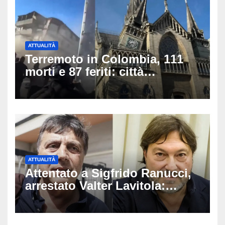
ATTUALITÀ
Terremoto in Colombia, 111
morti e 87 feriti: città
devastate e persone sotto le
macerie
ATTUALITÀ
Attentato a Sigfrido Ranucci,
arrestato Valter Lavitola:
«Voleva lanciarlo in politica e
diventare il suo spin doctor»