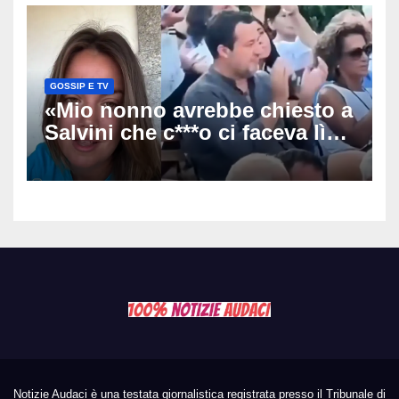
GOSSIP E TV
«Mio nonno avrebbe chiesto a
Salvini che c***o ci faceva lì»:
la nipote di De André
infiamma il caso all’Agnata
Notizie Audaci è una testata giornalistica registrata presso il Tribunale di