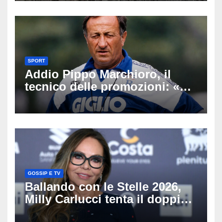
SPORT
Addio Pippo Marchioro, il
tecnico delle promozioni: «Ha
scritto pagine indimenticabili
del nostro calcio»
GOSSIP E TV
Ballando con le Stelle 2026,
Milly Carlucci tenta il doppio
colpo: tra i papabili Ornella