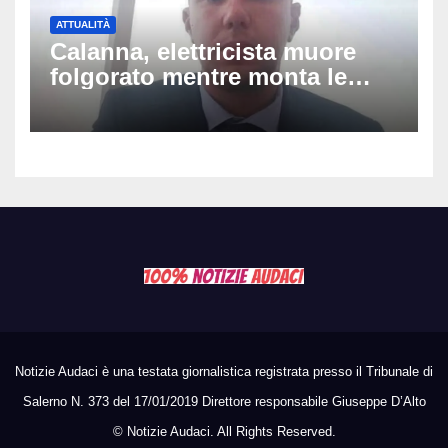
ATTUALITÀ
Calanna, elettricista muore
folgorato mentre monta le
luminarie della festa: chi era
Fabio Calabrò e cosa è
successo
Notizie Audaci è una testata giornalistica registrata presso il Tribunale di
Salerno N. 373 del 17/01/2019 Direttore responsabile Giuseppe D’Alto
©
Notizie Audaci. All Rights Reserved.