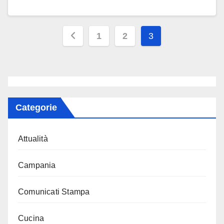
Paginazione
1
2
3
degli
articoli
Categorie
Attualità
Campania
Comunicati Stampa
Cucina