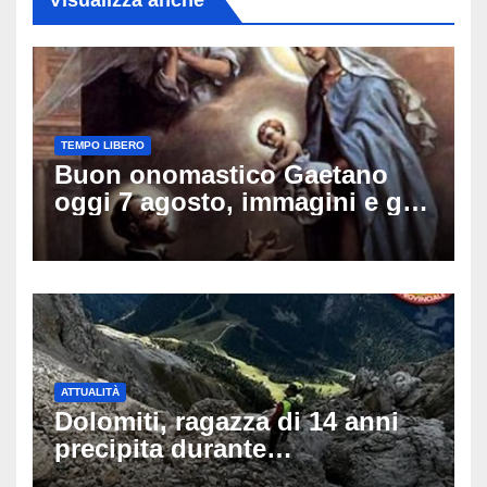
Visualizza anche
TEMPO LIBERO
Buon onomastico Gaetano
oggi 7 agosto, immagini e gif
di auguri da condividere sui
social
ATTUALITÀ
Dolomiti, ragazza di 14 anni
precipita durante
un’escursione: tragedia sul