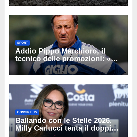
Latemar davanti alla famiglia
SPORT
Addio Pippo Marchioro, il
tecnico delle promozioni: «Ha
scritto pagine indimenticabili
del nostro calcio»
GOSSIP E TV
Ballando con le Stelle 2026,
Milly Carlucci tenta il doppio
colpo: tra i papabili Ornella