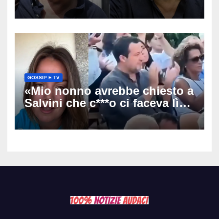
«Voleva lanciarlo in politica e
diventare il suo spin doctor»
GOSSIP E TV
«Mio nonno avrebbe chiesto a
Salvini che c***o ci faceva lì»:
la nipote di De André
infiamma il caso all’Agnata