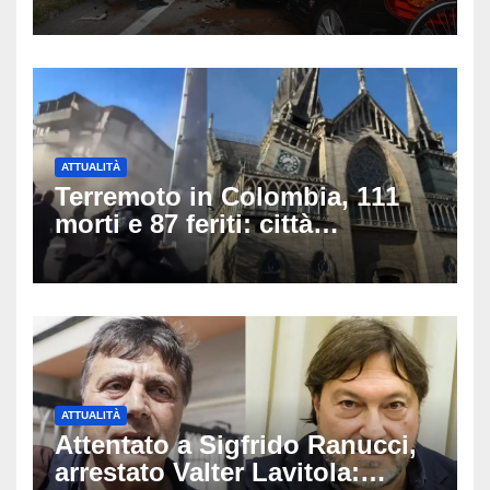
grave una donna
ATTUALITÀ
Terremoto in Colombia, 111
morti e 87 feriti: città
devastate e persone sotto le
macerie
ATTUALITÀ
Attentato a Sigfrido Ranucci,
arrestato Valter Lavitola: