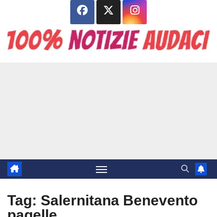
Salta
al
contenuto
Tag:
Salernitana Benevento
pagelle