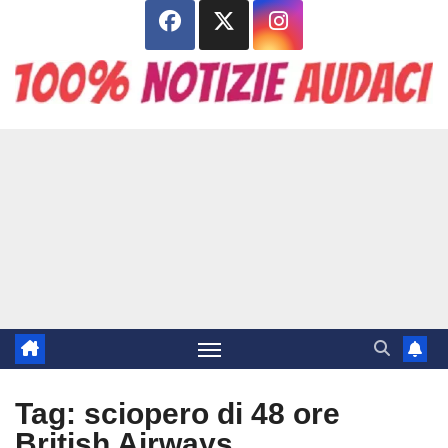
Salta
al
contenuto
Tag:
sciopero di 48 ore
British Airways