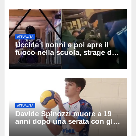
ATTUALITÀ
Uccide i nonni e poi apre il
fuoco nella scuola, strage di
insegnanti: il possibile
movente dietro il massacro in
Thailandia
ATTUALITÀ
Davide Spinozzi muore a 19
anni dopo una serata con gli
amici: il mistero dello