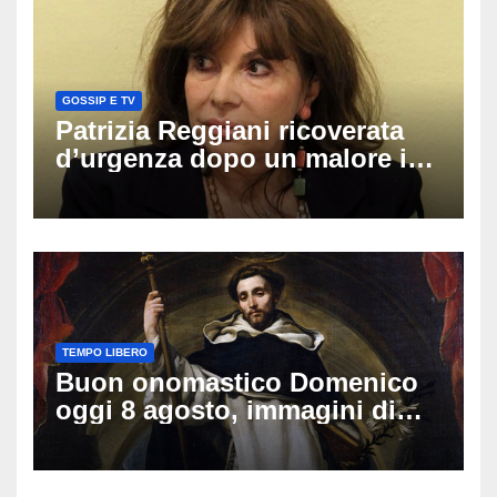
GOSSIP E TV
Patrizia Reggiani ricoverata
d’urgenza dopo un malore in
vacanza: come sta oggi l’ex
Lady Gucci
TEMPO LIBERO
Buon onomastico Domenico
oggi 8 agosto, immagini di
auguri da condividere