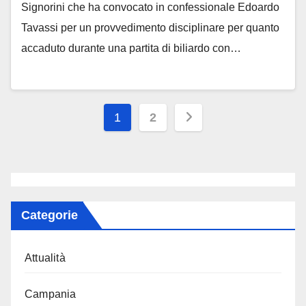
Signorini che ha convocato in confessionale Edoardo
Tavassi per un provvedimento disciplinare per quanto
accaduto durante una partita di biliardo con…
Paginazione
1
2
degli
articoli
Categorie
Attualità
Campania