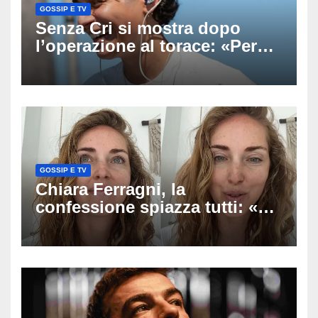
GOSSIP E TV
Senza Cri si mostra dopo
l’operazione al torace: «Per
anni mi sentivo in trappola», il
racconto sul difficile percorso
verso la serenità
GOSSIP E TV
Chiara Ferragni, la
confessione spiazza tutti: «Un
mio ex voleva che mi rifacessi
il seno». Poi svela i ritocchi di
cui si è pentita