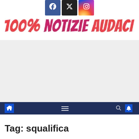
Salta
al
contenuto
Tag:
squalifica