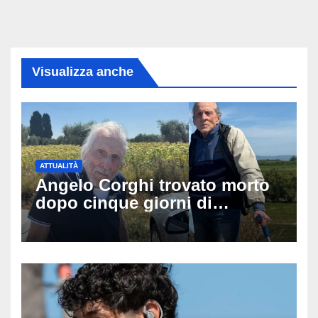
Visualizza anche
ATTUALITÀ
Angelo Corghi trovato morto
dopo cinque giorni di
ricerche: il giallo dell’80enne
scomparso dopo essere
uscito dall’Inps a Grosseto