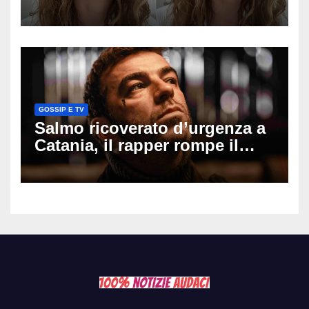
mio ex voleva che mi rifacessi
il seno». Poi svela i ritocchi di
cui si è pentita
GOSSIP E TV
Salmo ricoverato d’urgenza a
Catania, il rapper rompe il
silenzio dopo la notte in
ospedale: come sta e cosa
succede al tour