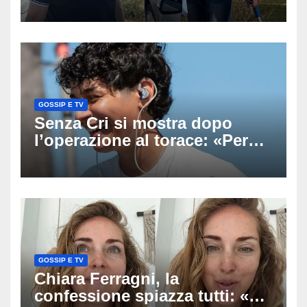
ricerche: il giallo dell’80enne
scomparso dopo essere
uscito dall’Inps a Grosseto
GOSSIP E TV
Senza Cri si mostra dopo
l’operazione al torace: «Per
anni mi sentivo in trappola», il
racconto sul difficile percorso
verso la serenità
GOSSIP E TV
Chiara Ferragni, la
confessione spiazza tutti: «Un