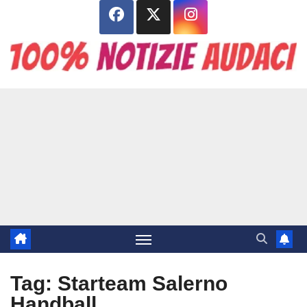
Salta
al
contenuto
Tag:
Starteam Salerno
Handball