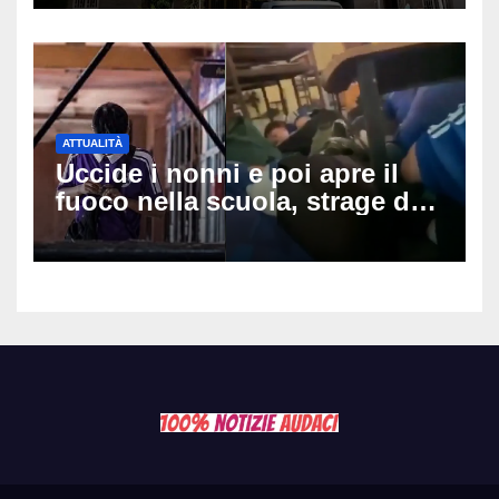
ipotesi al vaglio
ATTUALITÀ
Uccide i nonni e poi apre il
fuoco nella scuola, strage di
insegnanti: il possibile
movente dietro il massacro in
Thailandia