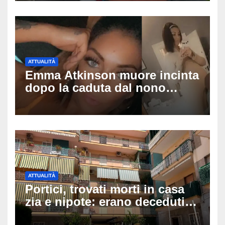
pedinamenti
ATTUALITÀ
Emma Atkinson muore incinta
dopo la caduta dal nono
piano: la figlia nasce 30
minuti dopo e sta bene
ATTUALITÀ
Portici, trovati morti in casa
zia e nipote: erano deceduti
da giorni, il caldo tra le