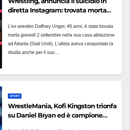
Wrestling, annuncia il suicidio in
diretta Instagram: trovata morta
Daffney Unger ‘Scream Queen’
L’ex wrestler Daffney Unger, 46 anni, è stata trovata
morta giovedì 2 settembre nella sua casa abitazione
ad Atlanta (Stati Uniti). L’atleta aveva conquistato la
ribalta anche per il suo…
SPORT
WrestleMania, Kofi Kingston trionfa
su Daniel Bryan ed è campione
della WWE (VIDEO)