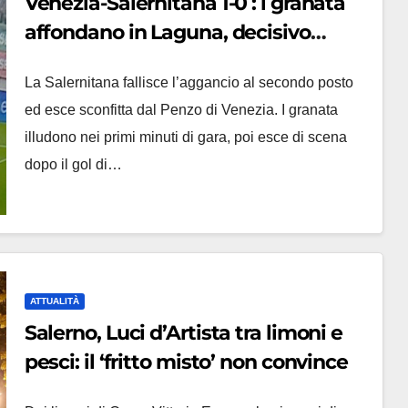
Venezia-Salernitana 1-0 : i granata
affondano in Laguna, decisivo
l’errore di Micai
La Salernitana fallisce l’aggancio al secondo posto
ed esce sconfitta dal Penzo di Venezia. I granata
illudono nei primi minuti di gara, poi esce di scena
dopo il gol di…
ATTUALITÀ
Salerno, Luci d’Artista tra limoni e
pesci: il ‘fritto misto’ non convince