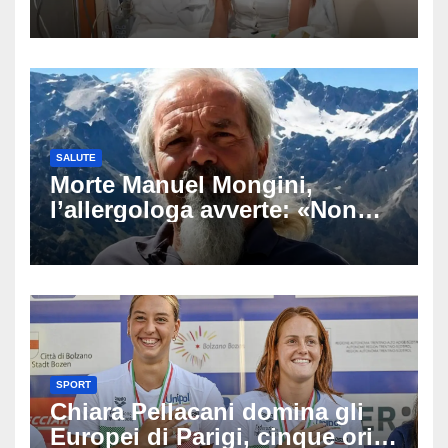
di andare avanti», l’ultimo
messaggio dell’influencer
commuove i fan
SALUTE
Morte Manuel Mongini,
l’allergologa avverte: «Non
aspettate di sapere se siete
allergici»
SPORT
Chiara Pellacani domina gli
Europei di Parigi, cinque ori