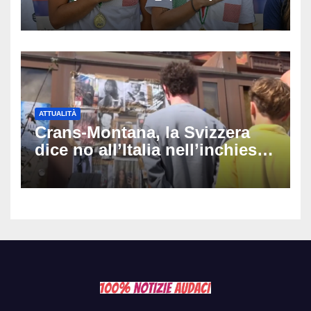
in cinque gare: ‘Nel sincro
siamo da medaglia olimpica’
ATTUALITÀ
Crans-Montana, la Svizzera
dice no all’Italia nell’inchiesta
sul rogo: respinta la richiesta
di costituirsi parte civile