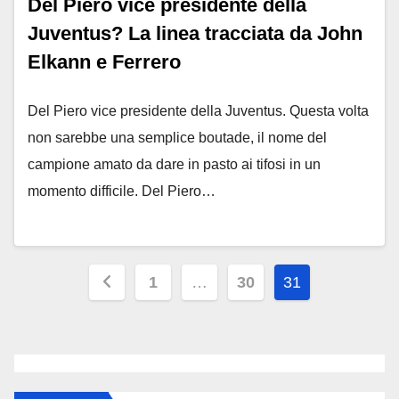
Del Piero vice presidente della
Juventus? La linea tracciata da John
Elkann e Ferrero
Del Piero vice presidente della Juventus. Questa volta
non sarebbe una semplice boutade, il nome del
campione amato da dare in pasto ai tifosi in un
momento difficile. Del Piero…
Paginazione
1
…
30
31
degli
articoli