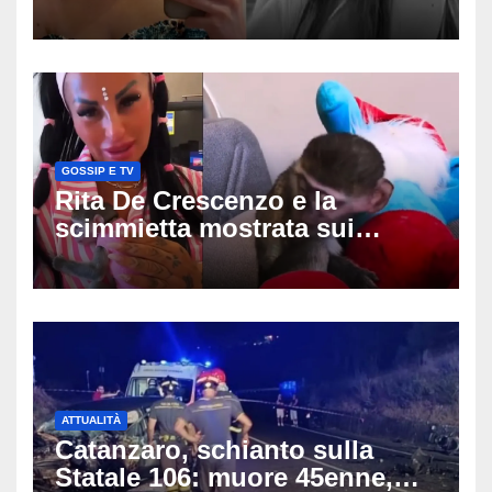
muore a 20 anni dopo lo
schianto contro un muro,
cosa è successo
GOSSIP E TV
Rita De Crescenzo e la
scimmietta mostrata sui
social: scattano esposti, cosa
rischia l’influencer
ATTUALITÀ
Catanzaro, schianto sulla
Statale 106: muore 45enne,