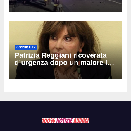
coinvolti un’auto, un suv e
una moto
GOSSIP E TV
Patrizia Reggiani ricoverata
d’urgenza dopo un malore in
vacanza: come sta oggi l’ex
Lady Gucci