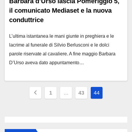
Barbara d’Urso lascia Pomeriggio 5,
il comunicato Mediaset e la nuova
conduttrice
L’ultima istantanea le mani giunte in preghiera e le
lacrime al funerale di Silvio Berlusconi e le dolci
parole riservate al cavaliere. A fine maggio Barbara
D’Urso aveva dato appuntamento…
Paginazione
1
…
43
44
degli
articoli