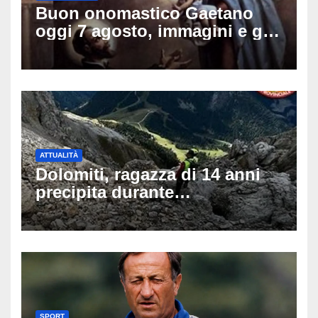
Buon onomastico Gaetano
oggi 7 agosto, immagini e gif
di auguri da condividere sui
social
ATTUALITÀ
Dolomiti, ragazza di 14 anni
precipita durante
un’escursione: tragedia sul
Latemar davanti alla famiglia
SPORT