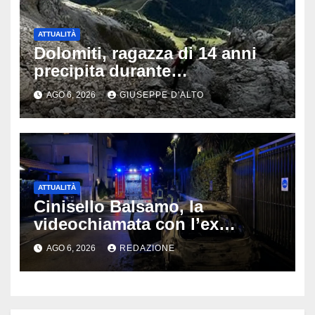
ATTUALITÀ
Dolomiti, ragazza di 14 anni
precipita durante
un’escursione: tragedia sul
AGO 6, 2026
GIUSEPPE D'ALTO
Latemar davanti alla famiglia
ATTUALITÀ
Cinisello Balsamo, la
videochiamata con l’ex
fidanzata e il dramma: 35enne
AGO 6, 2026
REDAZIONE
lotta tra la vita e la morte