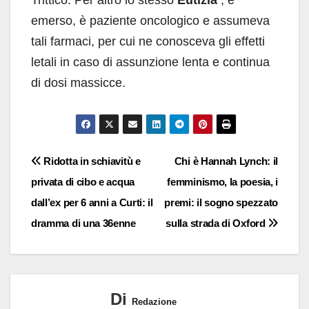
Trittico. Per altro lo stesso
Eutizia
, è
emerso, è paziente oncologico e assumeva
tali farmaci, per cui ne conosceva gli effetti
letali in caso di assunzione lenta e continua
di dosi massicce.
Navigazione
Ridotta in schiavitù e
Chi è Hannah Lynch: il
privata di cibo e acqua
femminismo, la poesia, i
articoli
dall’ex per 6 anni a Curti: il
premi: il sogno spezzato
dramma di una 36enne
sulla strada di Oxford
Di
Redazione