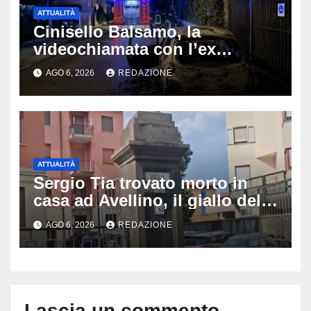
ATTUALITÀ
Cinisello Balsamo, la
videochiamata con l’ex
fidanzata e il dramma: 35enne
AGO 6, 2026
REDAZIONE
lotta tra la vita e la morte
ATTUALITÀ
Sergio Tia trovato morto in
casa ad Avellino, il giallo della
porta socchiusa: disposta
AGO 6, 2026
REDAZIONE
l’autopsia
Lascia un commento