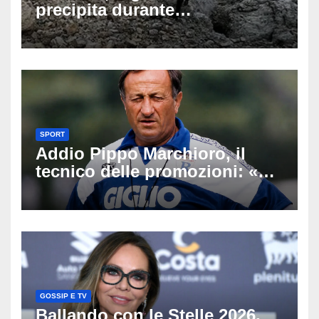
precipita durante
un’escursione: tragedia sul
Latemar davanti alla famiglia
SPORT
Addio Pippo Marchioro, il
tecnico delle promozioni: «Ha
scritto pagine indimenticabili
del nostro calcio»
GOSSIP E TV
Ballando con le Stelle 2026,