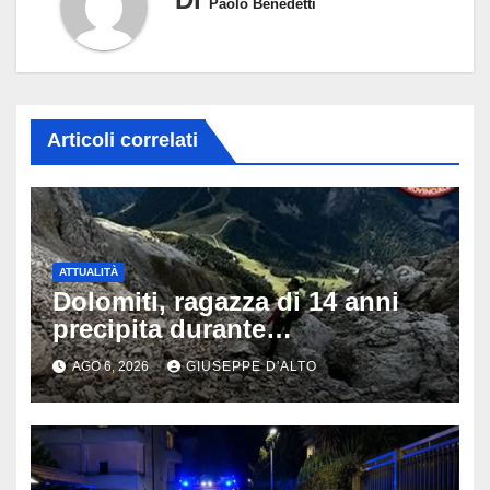
Paolo Benedetti
Articoli correlati
ATTUALITÀ
Dolomiti, ragazza di 14 anni
precipita durante
un’escursione: tragedia sul
AGO 6, 2026
GIUSEPPE D'ALTO
Latemar davanti alla famiglia