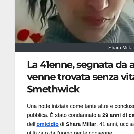
Shara Milla
La 41enne, segnata da ann
venne trovata senza vita
Smethwick
Una notte iniziata come tante altre e conclus
pubblica. È stato condannato a
29 anni di c
dell’
omicidio
di
Shara Millar
, 41 anni, uccis
utilizzato dall’uomo per le consegne.