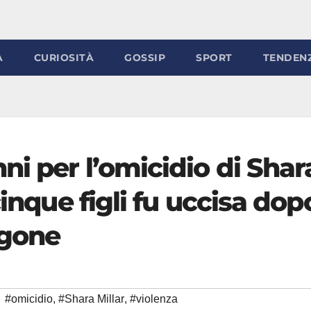
À
CURIOSITÀ
GOSSIP
SPORT
TENDEN
i per l’omicidio di Shar
cinque figli fu uccisa dop
rgone
#omicidio
,
#Shara Millar
,
#violenza