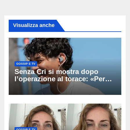
Visualizza anche
GOSSIP E TV
Senza Cri si mostra dopo
l’operazione al torace: «Per
anni mi sentivo in trappola», il
racconto sul difficile percorso
verso la serenità
GOSSIP E TV