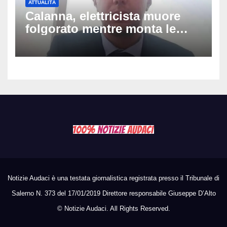
ATTUALITÀ
Calanna, elettricista muore
folgorato mentre monta le
luminarie della festa: chi era
Fabio Calabrò e cosa è
successo
Notizie Audaci è una testata giornalistica registrata presso il Tribunale di
Salerno N. 373 del 17/01/2019 Direttore responsabile Giuseppe D’Alto
©
Notizie Audaci. All Rights Reserved.