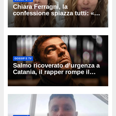
Chiara Ferragni, la
confessione spiazza tutti: «Un
mio ex voleva che mi rifacessi
il seno». Poi svela i ritocchi di
cui si è pentita
GOSSIP E TV
Salmo ricoverato d’urgenza a
Catania, il rapper rompe il
silenzio dopo la notte in
ospedale: come sta e cosa
succede al tour