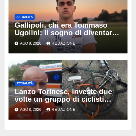
ATTUALITÀ
Gallipoli, chi era Tommaso
Ugolini: il sogno di diventare
medico e la fascia da
AGO 8, 2026
REDAZIONE
capitano, il dolore di Bologna
per il 19enne morto in mare
ATTUALITÀ
Lanzo Torinese, investe due
volte un gruppo di ciclisti
dopo una lite: arrestato
AGO 8, 2026
REDAZIONE
73enne, il racconto choc di un
ferito