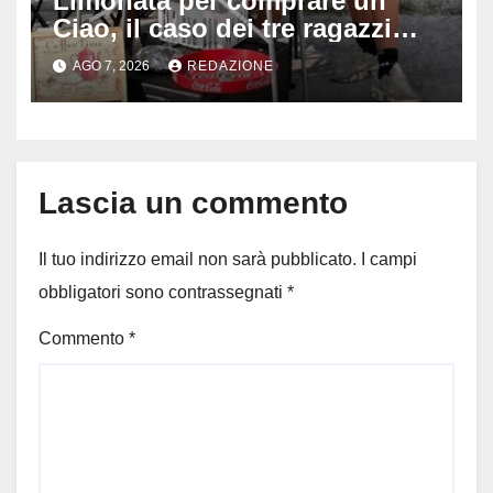
Limonata per comprare un
Ciao, il caso dei tre ragazzi
divide l’Italia: Fedriga li invita
AGO 7, 2026
REDAZIONE
in Regione, Vannacci li
difende
Lascia un commento
Il tuo indirizzo email non sarà pubblicato.
I campi
obbligatori sono contrassegnati
*
Commento
*