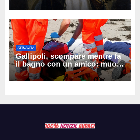
auguri da condividere
ATTUALITÀ
Gallipoli, scompare mentre fa
il bagno con un amico: muore
a 19 anni dopo 45 minuti di
disperati tentativi di
rianimazione