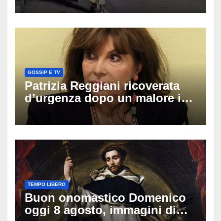
una moto
GOSSIP E TV
Patrizia Reggiani ricoverata
d’urgenza dopo un malore in
vacanza: come sta oggi l’ex
Lady Gucci
TEMPO LIBERO
Buon onomastico Domenico
oggi 8 agosto, immagini di