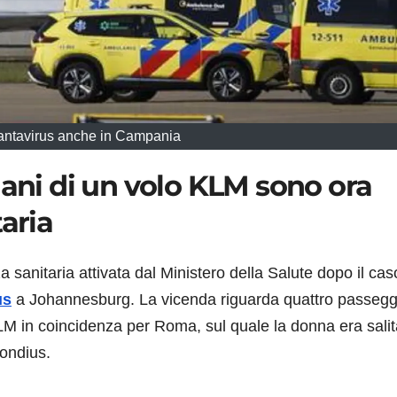
antavirus anche in Campania
iani di un volo KLM sono ora
aria
a sanitaria attivata dal Ministero della Salute dopo il cas
us
a Johannesburg. La vicenda riguarda quattro passegg
KLM in coincidenza per Roma, sul quale la donna era salit
Hondius.