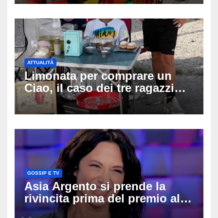
disperati tentativi di
rianimazione
ATTUALITÀ
Limonata per comprare un
Ciao, il caso dei tre ragazzi
divide l’Italia: Fedriga li invita
in Regione, Vannacci li
difende
GOSSIP E TV
Asia Argento si prende la
rivincita prima del premio alla
carriera: «Mi chiamano