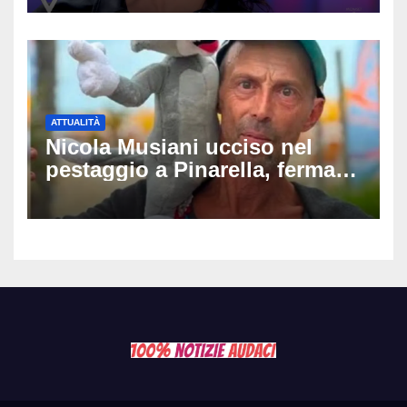
raccomandata e cagna»
ATTUALITÀ
Nicola Musiani ucciso nel
pestaggio a Pinarella, fermati
quattro giovani: la svolta
dopo video, intercettazioni e
pedinamenti