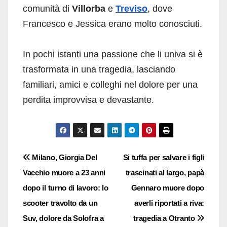
comunità di
Villorba
e
Treviso
, dove
Francesco e Jessica erano molto conosciuti.
In pochi istanti una passione che li univa si è
trasformata in una tragedia, lasciando
familiari, amici e colleghi nel dolore per una
perdita improvvisa e devastante.
Navigazione
Milano, Giorgia Del
Si tuffa per salvare i figli
Vacchio muore a 23 anni
trascinati al largo, papà
articoli
dopo il turno di lavoro: lo
Gennaro muore dopo
scooter travolto da un
averli riportati a riva:
Suv, dolore da Solofra a
tragedia a Otranto