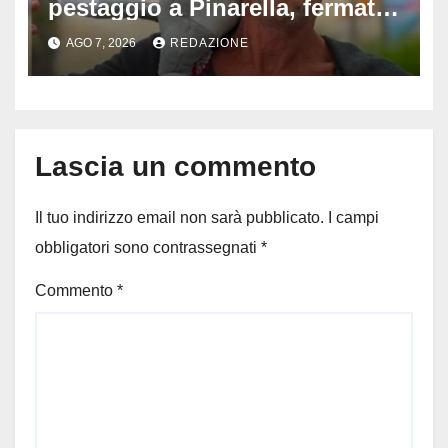
pestaggio a Pinarella, fermati
quattro giovani: la svolta
AGO 7, 2026
REDAZIONE
dopo video, intercettazioni e
pedinamenti
Lascia un commento
Il tuo indirizzo email non sarà pubblicato.
I campi
obbligatori sono contrassegnati
*
Commento
*