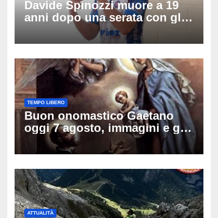
Davide Spinozzi muore a 19
anni dopo una serata con gli
amici: il mistero dello
schianto senza frenata
TEMPO LIBERO
Buon onomastico Gaetano
oggi 7 agosto, immagini e gif
di auguri da condividere sui
social
ATTUALITÀ