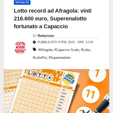
ATTUALITÀ
Lotto record ad Afragola: vinti
216.600 euro, Superenalotto
fortunato a Capaccio
Di
Redazione
PUBBLICATO: 9 FEB, 2022 - ORE: 14:30
,
,
,
#Afragola
#Capaccio Scalo
#Lotto
,
#LottoPiù
#Superenalotto