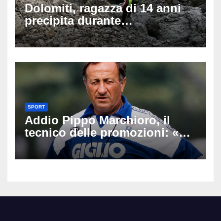
Dolomiti, ragazza di 14 anni
precipita durante
un’escursione: tragedia sul
Latemar davanti alla famiglia
SPORT
Addio Pippo Marchioro, il
tecnico delle promozioni: «Ha
scritto pagine indimenticabili
del nostro calcio»