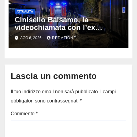
ATTUALITÀ
Cinisello Balsamo, la
videochiamata con l’ex
fidanzata e il dramma: 35enne
AGO 6, 2026
REDAZIONE
lotta tra la vita e la morte
Lascia un commento
Il tuo indirizzo email non sarà pubblicato.
I campi
obbligatori sono contrassegnati
*
Commento
*