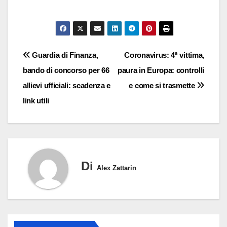
Navigazione
Guardia di Finanza,
Coronavirus: 4ª vittima,
bando di concorso per 66
paura in Europa: controlli
articoli
allievi ufficiali: scadenza e
e come si trasmette
link utili
Di
Alex Zattarin