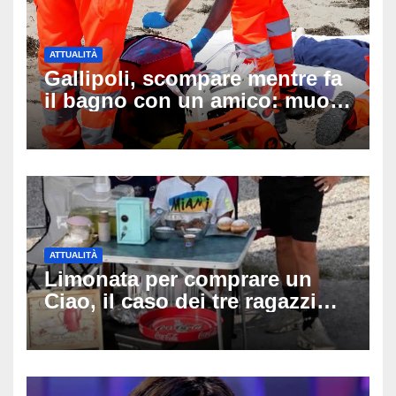
ATTUALITÀ
Gallipoli, scompare mentre fa
il bagno con un amico: muore
a 19 anni dopo 45 minuti di
disperati tentativi di
rianimazione
ATTUALITÀ
Limonata per comprare un
Ciao, il caso dei tre ragazzi
divide l’Italia: Fedriga li invita
in Regione, Vannacci li
difende