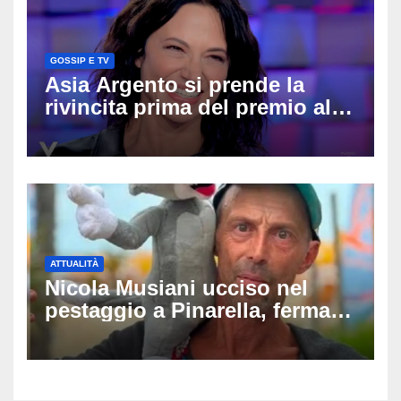
GOSSIP E TV
Asia Argento si prende la
rivincita prima del premio alla
carriera: «Mi chiamano
raccomandata e cagna»
ATTUALITÀ
Nicola Musiani ucciso nel
pestaggio a Pinarella, fermati
quattro giovani: la svolta
dopo video, intercettazioni e
pedinamenti