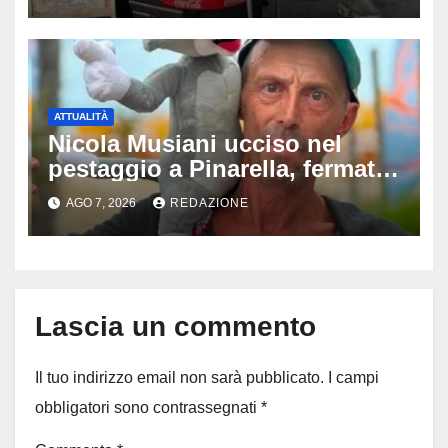
difende
ATTUALITÀ
Nicola Musiani ucciso nel
pestaggio a Pinarella, fermati
quattro giovani: la svolta
AGO 7, 2026
REDAZIONE
dopo video, intercettazioni e
pedinamenti
Lascia un commento
Il tuo indirizzo email non sarà pubblicato.
I campi
obbligatori sono contrassegnati
*