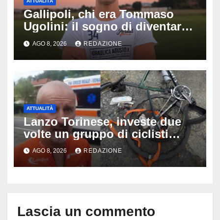
ATTUALITÀ
Gallipoli, chi era Tommaso
Ugolini: il sogno di diventare
medico e la fascia da
AGO 8, 2026
REDAZIONE
capitano, il dolore di Bologna
per il 19enne morto in mare
ATTUALITÀ
Lanzo Torinese, investe due
volte un gruppo di ciclisti
dopo una lite: arrestato
AGO 8, 2026
REDAZIONE
73enne, il racconto choc di un
ferito
Lascia un commento