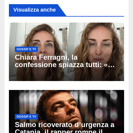
Visualizza anche
GOSSIP E TV
Chiara Ferragni, la
confessione spiazza tutti: «Un
mio ex voleva che mi rifacessi
il seno». Poi svela i ritocchi di
cui si è pentita
GOSSIP E TV
Salmo ricoverato d’urgenza a
Catania, il rapper rompe il