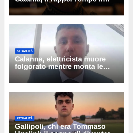
silenzio dopo la notte in
ospedale: come sta e cosa
succede al tour
ATTUALITÀ
Calanna, elettricista muore
folgorato mentre monta le
luminarie della festa: chi era
Fabio Calabrò e cosa è
successo
ATTUALITÀ
Gallipoli, chi era Tommaso