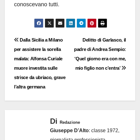
conoscevano tutti.
Navigazione
Dalla Sicilia a Milano
Delitto di Garlasco, il
per assistere la sorella
padre di Andrea Sempio:
articoli
malata: Alfonsa Curiale
‘Quel giorno era con me,
muore investita sulle
mio figlio non c’entra’
strisce da ubriaco, grave
l’altra germana
Di
Redazione
Giuseppe D’Alto
: classe 1972,
giornalista professionista