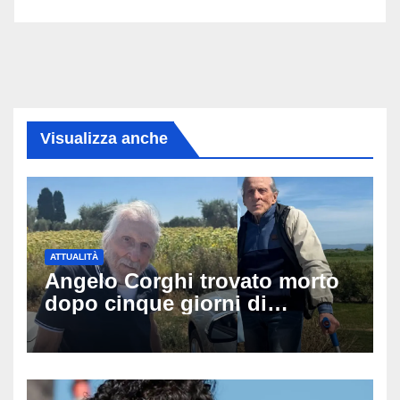
Visualizza anche
ATTUALITÀ
Angelo Corghi trovato morto
dopo cinque giorni di
ricerche: il giallo dell’80enne
scomparso dopo essere
uscito dall’Inps a Grosseto