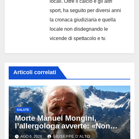
locali. Oltre il calcio e gli altri
sport, ha seguito per diversi anni
la cronaca giudiziaria e quella
locale non disdegnando le
vicende di spettacolo e tv.
Articoli correlati
SALUTE
Morte Manuel Mongini,
l’allergologa avverte: «Non
aspettate di sapere se siete
AGO 6, 2026
GIUSEPPE D'ALTO