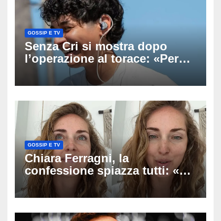
GOSSIP E TV
Senza Cri si mostra dopo
l’operazione al torace: «Per
anni mi sentivo in trappola», il
racconto sul difficile percorso
verso la serenità
GOSSIP E TV
Chiara Ferragni, la
confessione spiazza tutti: «Un
mio ex voleva che mi rifacessi
il seno». Poi svela i ritocchi di
cui si è pentita