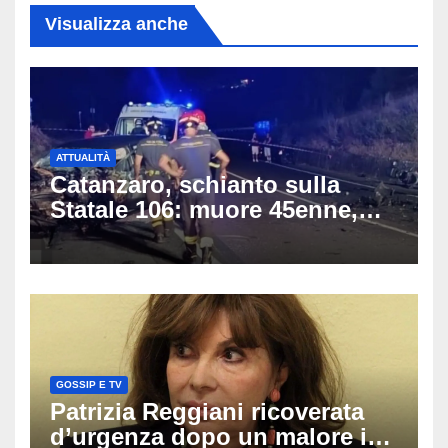
Visualizza anche
ATTUALITÀ
Catanzaro, schianto sulla
Statale 106: muore 45enne,
coinvolti un’auto, un suv e
una moto
GOSSIP E TV
Patrizia Reggiani ricoverata
d’urgenza dopo un malore in