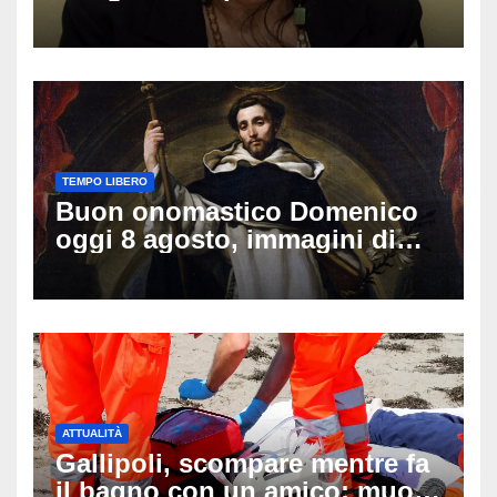
vacanza: come sta oggi l’ex
Lady Gucci
TEMPO LIBERO
Buon onomastico Domenico
oggi 8 agosto, immagini di
auguri da condividere
ATTUALITÀ
Gallipoli, scompare mentre fa
il bagno con un amico: muore