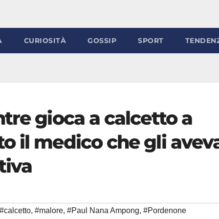
À
CURIOSITÀ
GOSSIP
SPORT
TENDEN
tre gioca a calcetto a
o il medico che gli avev
tiva
#calcetto
,
#malore
,
#Paul Nana Ampong
,
#Pordenone