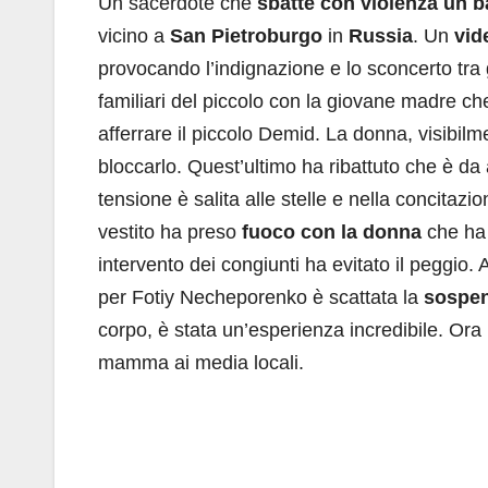
Un sacerdote che
sbatte con violenza un 
vicino a
San Pietroburgo
in
Russia
. Un
vi
provocando l’indignazione e lo sconcerto tra g
familiari del piccolo con la giovane madre ch
afferrare il piccolo Demid. La donna, visibilm
bloccarlo. Quest’ultimo ha ribattuto che è d
tensione è salita alle stelle e nella concitazi
vestito ha preso
fuoco con la donna
che ha
intervento dei congiunti ha evitato il peggio.
per Fotiy Necheporenko è scattata la
sospen
corpo, è stata un’esperienza incredibile. Ora
mamma ai media locali.