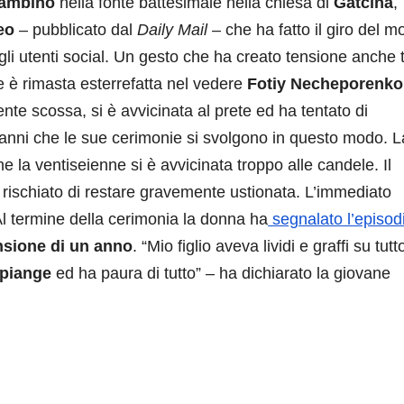
bambino
nella fonte battesimale nella chiesa di
Gatcina
,
deo
– pubblicato dal
Daily Mail
– che ha fatto il giro del 
li utenti social. Un gesto che ha creato tensione anche t
e è rimasta esterrefatta nel vedere
Fotiy Necheporenko
ente scossa, si è avvicinata al prete ed ha tentato di
a anni che le sue cerimonie si svolgono in questo modo. L
one la ventiseienne si è avvicinata troppo alle candele. Il
 rischiato di restare gravemente ustionata. L’immediato
 Al termine della cerimonia la donna ha
segnalato l’episod
sione di un anno
. “Mio figlio aveva lividi e graffi su tutto
piange
ed ha paura di tutto” – ha dichiarato la giovane