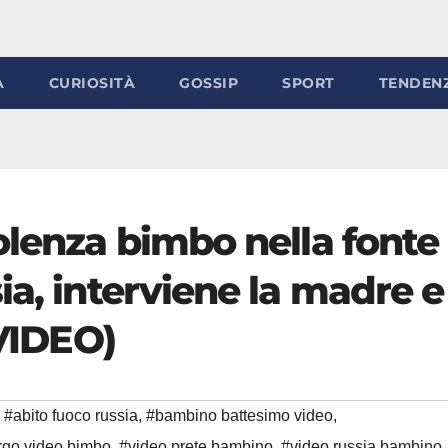
À
CURIOSITÀ
GOSSIP
SPORT
TENDEN
olenza bimbo nella fonte
ia, interviene la madre e
(VIDEO)
#abito fuoco russia
,
#bambino battesimo video
,
rgo video bimbo
,
#video prete bambino
,
#video russia bambino