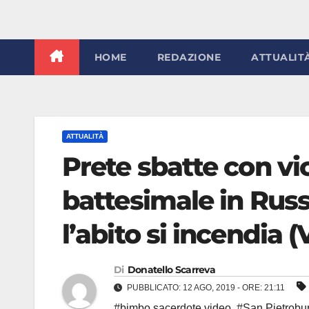
HOME
REDAZIONE
ATTUALIT
ATTUALITÀ
Prete sbatte con vi
battesimale in Russ
l’abito si incendia 
Di
Donatello Scarreva
PUBBLICATO: 12 AGO, 2019 - ORE: 21:11
#bimbo sacerdote video
,
#San Pietrobu