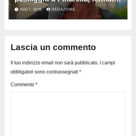
quattro giovani: la svolta
AGO 7, 2026
REDAZIONE
dopo video, intercettazioni e
pedinamenti
Lascia un commento
Il tuo indirizzo email non sarà pubblicato.
I campi
obbligatori sono contrassegnati
*
Commento
*