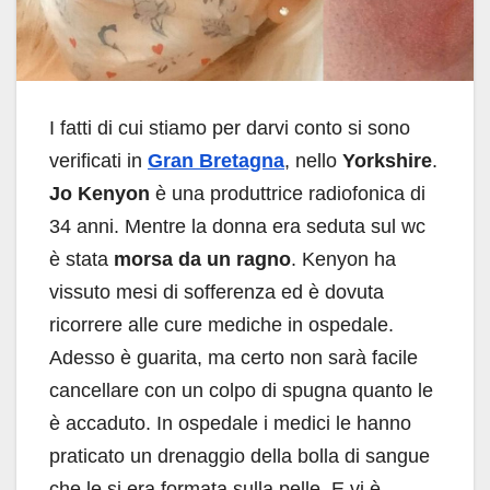
I fatti di cui stiamo per darvi conto si sono
verificati in
Gran Bretagna
, nello
Yorkshire
.
Jo Kenyon
è una produttrice radiofonica di
34 anni. Mentre la donna era seduta sul wc
è stata
morsa da un ragno
. Kenyon ha
vissuto mesi di sofferenza ed è dovuta
ricorrere alle cure mediche in ospedale.
Adesso è guarita, ma certo non sarà facile
cancellare con un colpo di spugna quanto le
è accaduto. In ospedale i medici le hanno
praticato un drenaggio della bolla di sangue
che le si era formata sulla pelle. E vi è