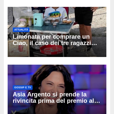
rianimazione
ATTUALITÀ
Limonata per comprare un
Ciao, il caso dei tre ragazzi
divide l’Italia: Fedriga li invita
in Regione, Vannacci li
difende
GOSSIP E TV
Asia Argento si prende la
rivincita prima del premio alla
carriera: «Mi chiamano
raccomandata e cagna»