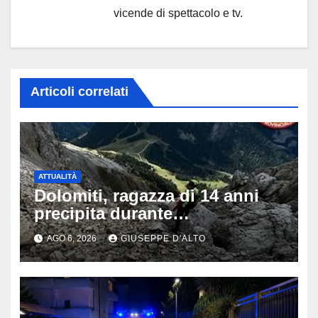
vicende di spettacolo e tv.
Articoli correlati
ATTUALITÀ
Dolomiti, ragazza di 14 anni
precipita durante
un’escursione: tragedia sul
AGO 6, 2026
GIUSEPPE D'ALTO
Latemar davanti alla famiglia