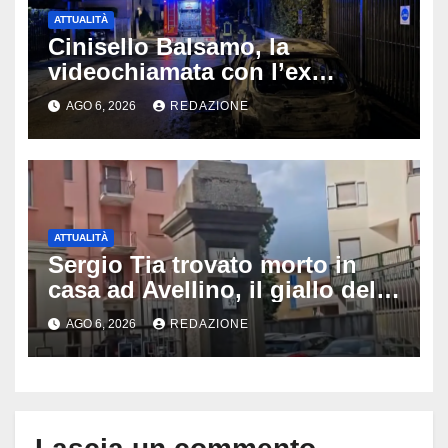
ATTUALITÀ
Cinisello Balsamo, la
videochiamata con l’ex
fidanzata e il dramma: 35enne
AGO 6, 2026
REDAZIONE
lotta tra la vita e la morte
ATTUALITÀ
Sergio Tia trovato morto in
casa ad Avellino, il giallo della
porta socchiusa: disposta
AGO 6, 2026
REDAZIONE
l’autopsia