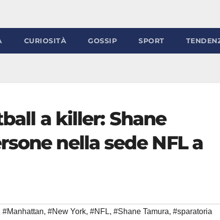
À
CURIOSITÀ
GOSSIP
SPORT
TENDEN
ball a killer: Shane
rsone nella sede NFL a
#Manhattan
,
#New York
,
#NFL
,
#Shane Tamura
,
#sparatoria