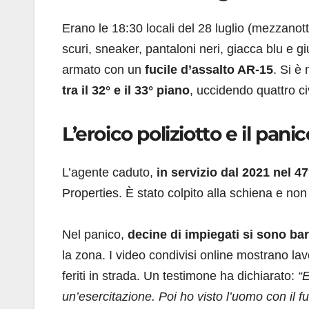
Erano le 18:30 locali del 28 luglio (mezzanott
scuri, sneaker, pantaloni neri, giacca blu e giu
armato con un
fucile d’assalto AR-15
. Si è
tra il 32° e il 33° piano
, uccidendo quattro ci
L’eroico poliziotto e il pani
L’agente caduto,
in servizio dal 2021 nel 47
Properties. È stato colpito alla schiena e no
Nel panico,
decine di impiegati si sono barr
la zona. I video condivisi online mostrano lav
feriti in strada. Un testimone ha dichiarato:
“E
un’esercitazione. Poi ho visto l’uomo con il fu