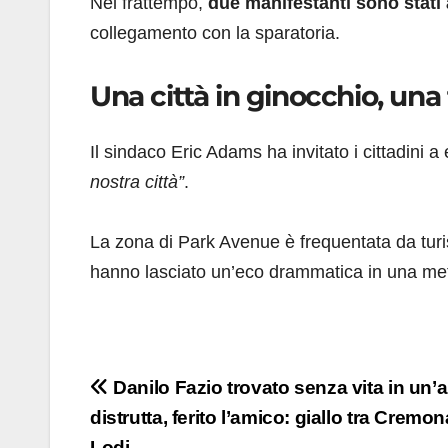
Nel frattempo,
due manifestanti sono stati 
collegamento con la sparatoria.
Una città in ginocchio, una
Il sindaco Eric Adams ha invitato i cittadini a 
nostra città”
.
La zona di Park Avenue è frequentata da turisti
hanno lasciato un’eco drammatica in una met
Navigazione
Danilo Fazio trovato senza vita in un’
distrutta, ferito l’amico: giallo tra Cremon
articoli
Lodi