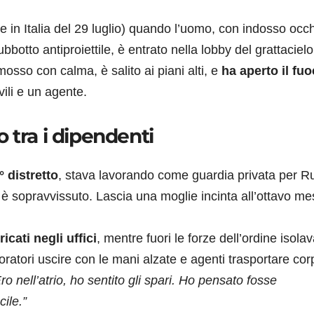
e in Italia del 29 luglio) quando l’uomo, con indosso occh
bbotto antiproiettile, è entrato nella lobby del grattacielo
 mosso con calma, è salito ai piani alti, e
ha aperto il fu
vili e un agente.
co tra i dipendenti
° distretto
, stava lavorando come guardia privata per R
n è sopravvissuto. Lascia una moglie incinta all’ottavo me
icati negli uffici
, mentre fuori le forze dell’ordine isola
oratori uscire con le mani alzate e agenti trasportare cor
ro nell’atrio, ho sentito gli spari. Ho pensato fosse
cile.”