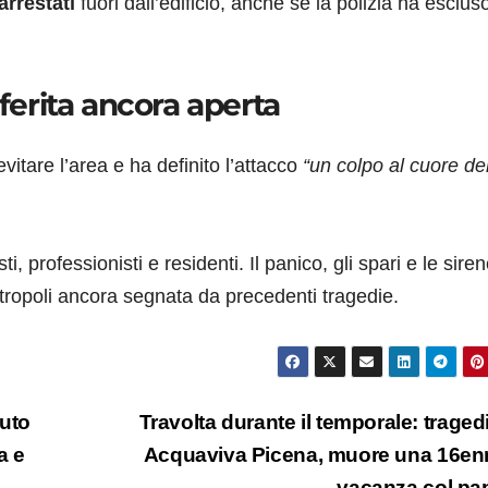
arrestati
fuori dall’edificio, anche se la polizia ha esclus
 ferita ancora aperta
evitare l’area e ha definito l’attacco
“un colpo al cuore de
, professionisti e residenti. Il panico, gli spari e le sire
ropoli ancora segnata da precedenti tragedie.
auto
Travolta durante il temporale: traged
a e
Acquaviva Picena, muore una 16en
vacanza col p