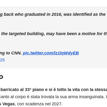
 back who graduated in 2016, was identified as the
 the targeted building, may have been a motive for t
ing to CNN.
pic.twitter.com/lz1lqWdyEB
025
io
barricato al 33° piano e si è tolto la vita con la stess
nto al corpo è stata trovata la sua arma insanguinata. I
as Vegas
, con scadenza nel 2027.