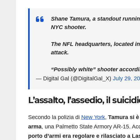
Shane Tamura, a standout running
NYC shooter.
The NFL headquarters, located in
attack.
“Possibly white” shooter accord
— Digital Gal (@DigitalGal_X)
July 29, 2
L’assalto, l’assedio, il suicid
Secondo la polizia di
New York
,
Tamura si è 
arma
, una Palmetto State Armory AR-15. Acca
porto d’armi era regolare e rilasciato a L