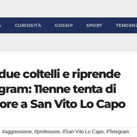
À
CURIOSITÀ
GOSSIP
SPORT
TENDEN
due coltelli e riprende
egram: 11enne tenta di
sore a San Vito Lo Capo
#aggressione
,
#professore
,
#San Vito Lo Capo
,
#Telegram