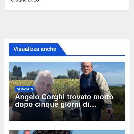
Visualizza anche
ATTUALITÀ
Angelo Corghi trovato morto
dopo cinque giorni di
ricerche: il giallo dell’80enne
scomparso dopo essere
uscito dall’Inps a Grosseto