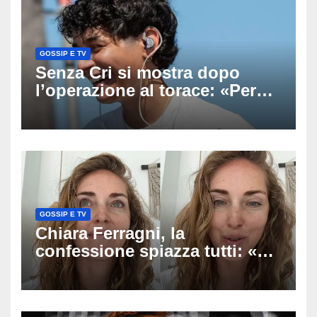
GOSSIP E TV
Senza Cri si mostra dopo
l’operazione al torace: «Per
anni mi sentivo in trappola», il
racconto sul difficile percorso
verso la serenità
GOSSIP E TV
Chiara Ferragni, la
confessione spiazza tutti: «Un
mio ex voleva che mi rifacessi
il seno». Poi svela i ritocchi di
cui si è pentita