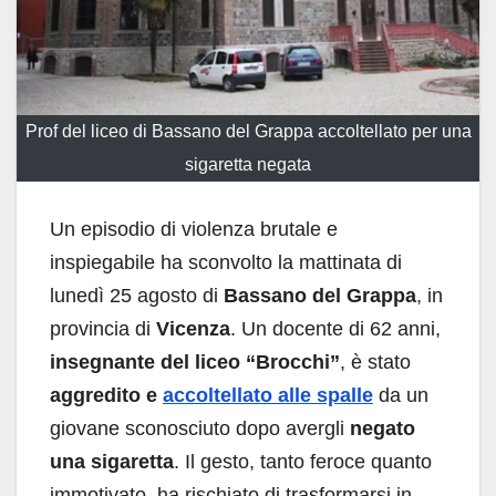
Prof del liceo di Bassano del Grappa accoltellato per una
sigaretta negata
Un episodio di violenza brutale e
inspiegabile ha sconvolto la mattinata di
lunedì 25 agosto di
Bassano del Grappa
, in
provincia di
Vicenza
. Un docente di 62 anni,
insegnante del liceo “Brocchi”
, è stato
aggredito e
accoltellato alle spalle
da un
giovane sconosciuto dopo avergli
negato
una sigaretta
. Il gesto, tanto feroce quanto
immotivato, ha rischiato di trasformarsi in