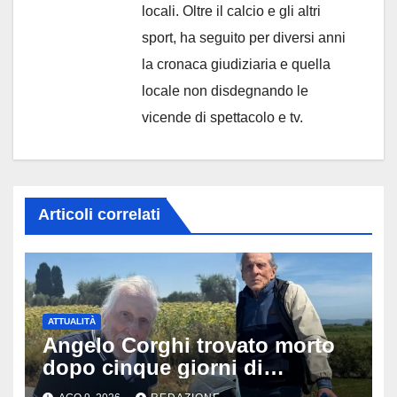
locali. Oltre il calcio e gli altri
sport, ha seguito per diversi anni
la cronaca giudiziaria e quella
locale non disdegnando le
vicende di spettacolo e tv.
Articoli correlati
ATTUALITÀ
Angelo Corghi trovato morto
dopo cinque giorni di
ricerche: il giallo dell’80enne