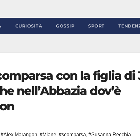
À
CURIOSITÀ
GOSSIP
SPORT
TENDEN
mparsa con la figlia di 
che nell’Abbazia dov’è
gon
#Alex Marangon
,
#Miane
,
#scomparsa
,
#Susanna Recchia