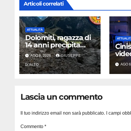
Articoli correlati
ATTUALITÀ
Dolomiti, ragazza di
ATTUALIT
14 anni precipita
Cini
durante
vide
AGO 6, 2026
GIUSEPPE
un’escursione:
l’ex 
AGO 6
tragedia sul Latemar
D'ALTO
dra
davanti alla famiglia
lotta
mor
Lascia un commento
Il tuo indirizzo email non sarà pubblicato.
I campi obb
Commento
*