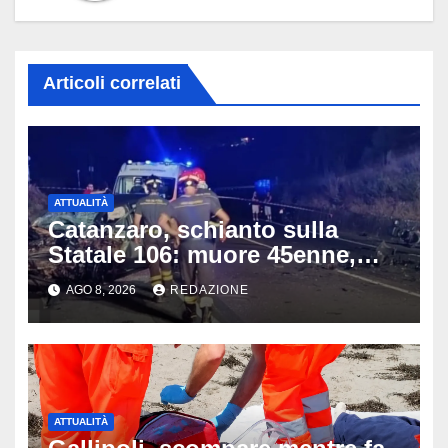
Articoli correlati
ATTUALITÀ
Catanzaro, schianto sulla
Statale 106: muore 45enne,
coinvolti un’auto, un suv e
AGO 8, 2026
REDAZIONE
una moto
ATTUALITÀ