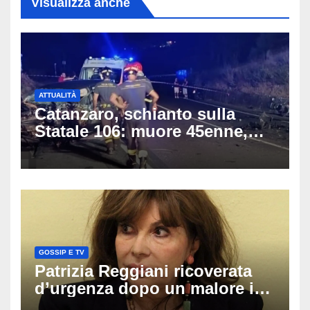
Visualizza anche
ATTUALITÀ
Catanzaro, schianto sulla
Statale 106: muore 45enne,
coinvolti un’auto, un suv e
una moto
GOSSIP E TV
Patrizia Reggiani ricoverata
d’urgenza dopo un malore in
vacanza: come sta oggi l’ex