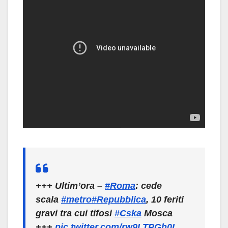
+++ Ultim’ora –
#Roma
: cede
scala
#metro
#Repubblica
, 10 feriti
gravi tra cui tifosi
#Cska
Mosca
+++
pic.twitter.com/rw9LTPGh0I