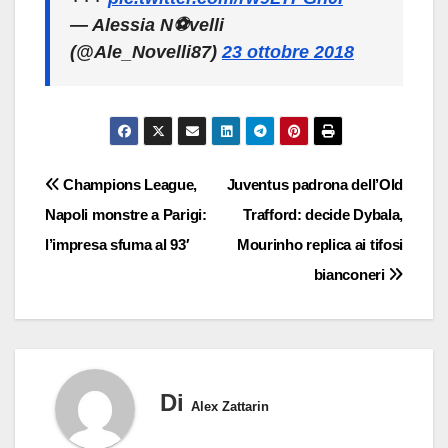
— Alessia N⚽️velli
(@Ale_Novelli87)
23 ottobre 2018
Navigazione
Champions League,
Juventus padrona dell’Old
Napoli monstre a Parigi:
Trafford: decide Dybala,
articoli
l’impresa sfuma al 93′
Mourinho replica ai tifosi
bianconeri
Di
Alex Zattarin