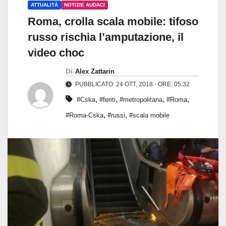
ATTUALITÀ
NOTIZIE AUDACI
Roma, crolla scala mobile: tifoso
russo rischia l’amputazione, il
video choc
Di
Alex Zattarin
PUBBLICATO: 24 OTT, 2018 - ORE: 05:32
,
,
,
,
#Cska
#feriti
#metropolitana
#Roma
,
,
#Roma-Cska
#russi
#scala mobile