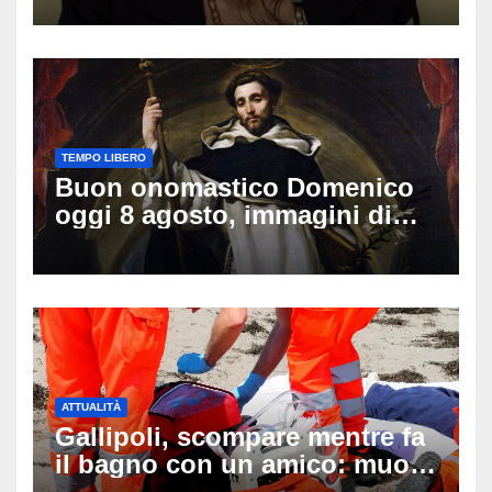
Lady Gucci
TEMPO LIBERO
Buon onomastico Domenico
oggi 8 agosto, immagini di
auguri da condividere
ATTUALITÀ
Gallipoli, scompare mentre fa
il bagno con un amico: muore
a 19 anni dopo 45 minuti di