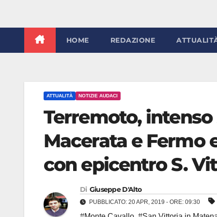
HOME
REDAZIONE
ATTUALIT
ATTUALITÀ
NOTIZIE AUDACI
Terremoto, intenso
Macerata e Fermo e
con epicentro S. Vi
Di
Giuseppe D'Alto
PUBBLICATO: 20 APR, 2019 - ORE: 09:30
#Monte Cavallo
,
#San Vittoria in Maten