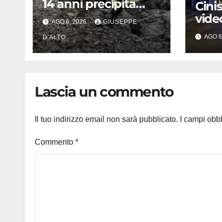
14 anni precipita
Cini
durante
vide
AGO 6, 2026
GIUSEPPE
un’escursione:
l’ex 
AGO 6
tragedia sul Latemar
D'ALTO
dra
davanti alla famiglia
lotta
mor
Lascia un commento
Il tuo indirizzo email non sarà pubblicato.
I campi obb
Commento
*