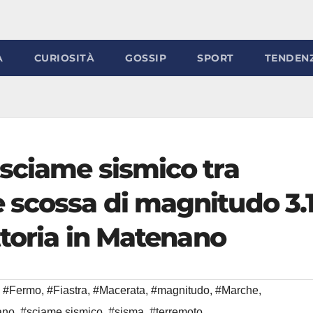
À
CURIOSITÀ
GOSSIP
SPORT
TENDEN
 sciame sismico tra
 scossa di magnitudo 3.
ttoria in Matenano
#Fermo
,
#Fiastra
,
#Macerata
,
#magnitudo
,
#Marche
,
ano
,
#sciame sismico
,
#sisma
,
#terremoto